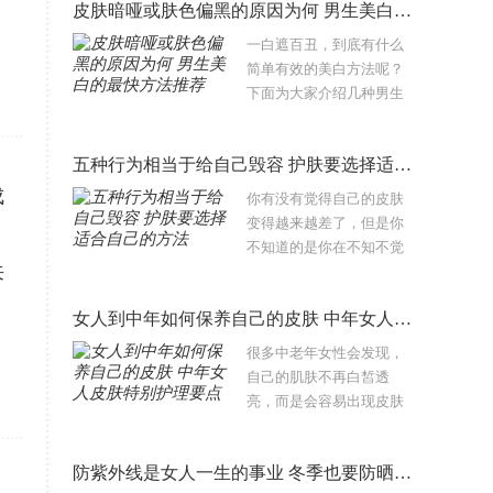
皮肤暗哑或肤色偏黑的原因为何 男生美白的最快方法推荐
么说染发会致癌呢？经常
烫染头发的人，该怎么减
一白遮百丑，到底有什么
少对身体的伤害呢？别..
简单有效的美白方法呢？
下面为大家介绍几种男生
美白的快速方法，效果非
常不错哦，不妨和知识馆
五种行为相当于给自己毁容 护肤要选择适合自己的方法
一起试试。现在很多男士
追求健康的小麦色皮肤，
成
你有没有觉得自己的皮肤
但是也有很多男士..
变得越来越差了，但是你
不知道的是你在不知不觉
来
间就做了一些毁容的动
作，这些动作会让你的皮
女人到中年如何保养自己的皮肤 中年女人皮肤特别护理要点
肤变得越来越差的，下面
知识馆就给大家介绍一下
很多中老年女性会发现，
哪些动作会让你..
自己的肌肤不再白皙透
亮，而是会容易出现皮肤
暗黄。皮肤暗黄是一种常
见的问题肌肤，这种肌肤
防紫外线是女人一生的事业 冬季也要防晒让你皮肤越变越好
的出现，跟肌肤的日常护