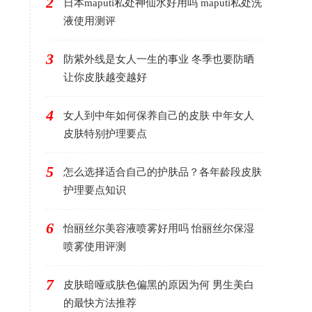
2
日本maputi私处神仙水好用吗 maputi私处洗
液使用测评
3
防紫外线是女人一生的事业 冬季也要防晒
让你皮肤越变越好
4
女人到中年如何保养自己的皮肤 中年女人
皮肤特别护理要点
5
怎么选择适合自己的护肤品？各年龄段皮肤
护理要点知识
6
怡丽丝尔美容液喷雾好用吗 怡丽丝尔保湿
喷雾使用评测
7
皮肤暗哑或肤色偏黑的原因为何 男生美白
的最快方法推荐