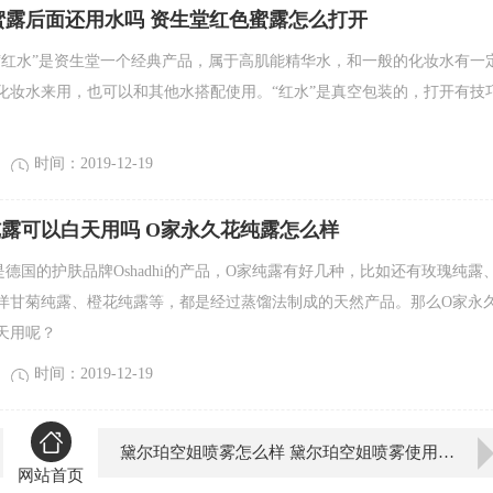
蜜露后面还用水吗 资生堂红色蜜露怎么打开
“红水”是资生堂一个经典产品，属于高肌能精华水，和一般的化妆水有一
化妆水来用，也可以和其他水搭配使用。“红水”是真空包装的，打开有技
时间：2019-12-19
露可以白天用吗 O家永久花纯露怎么样
德国的护肤品牌Oshadhi的产品，O家纯露有好几种，比如还有玫瑰纯露
洋甘菊纯露、橙花纯露等，都是经过蒸馏法制成的天然产品。那么O家永
天用呢？
时间：2019-12-19
黛尔珀空姐喷雾怎么样 黛尔珀空姐喷雾使用测评
网站首页