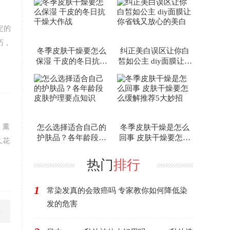
定的
巧，
冬季皮肤干燥要怎么
纠正美白误区让你白
保湿 干皮的冬日抗干
皙如公主 diy面膜让你
燥大作战
省钱又放心的美白
、薰
怎么选择适合自己的
冬季皮肤干燥是怎么
护肤品？各年龄段皮
回事 皮肤干燥要怎么
久花
肤护理要点知识
缓解推荐5大妙招
热门
排行
1
常染发真的会致癌吗 专家教你如何降低染
发的危害