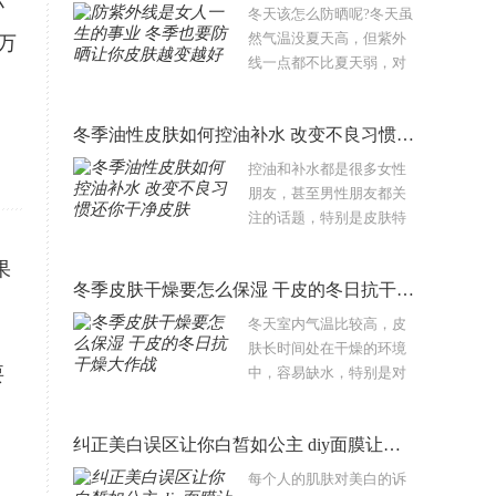
小
理会有直接关系。究竟，
冬天该怎么防晒呢?冬天虽
皮肤暗黄该如何解决..
然气温没夏天高，但紫外
万
线一点都不比夏天弱，对
皮肤的伤害也很大，今天
知识馆小编就和大家一起
冬季油性皮肤如何控油补水 改变不良习惯还你干净皮肤
来看看冬天该怎么做好防
晒工作，希望对大家有帮
控油和补水都是很多女性
助。冬季用防..
朋友，甚至男性朋友都关
注的话题，特别是皮肤特
别油腻的那些人。那么如
果
何才能更好的进行控油和
冬季皮肤干燥要怎么保湿 干皮的冬日抗干燥大作战
补水呢？今日知识馆小编
推荐几个妙招，大家赶紧
冬天室内气温比较高，皮
收藏起来吧！控油..
肤长时间处在干燥的环境
要
中，容易缺水，特别是对
于白领一族来说，长时间
在空调的环境中工作会加
纠正美白误区让你白皙如公主 diy面膜让你省钱又放心的美白
重皮肤缺水的症状。下面
就来知识馆一起来看看
每个人的肌肤对美白的诉
吧。面部肌肤缺水..