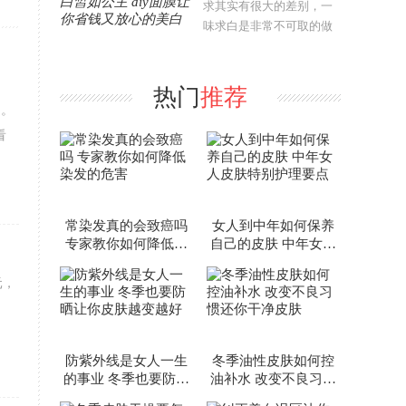
求其实有很大的差别，一
味求白是非常不可取的做
法。很多人在美白方法上
存在一些误区，跟随知识
馆小编一起来看看吧。纠
热门
推荐
正六个美白误区误区一：
到。
洗面奶、爽肤..
看
常染发真的会致癌吗
女人到中年如何保养
专家教你如何降低染
自己的皮肤 中年女人
发的危害
皮肤特别护理要点
元，
防紫外线是女人一生
冬季油性皮肤如何控
的事业 冬季也要防晒
油补水 改变不良习惯
让你皮肤越变越好
还你干净皮肤