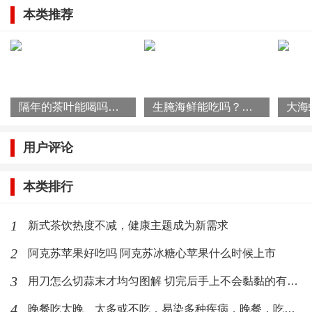
本类推荐
肤护发和防治手足皴裂等功效，是可以“吃”的美容护肤
品，另外用橄榄油涂抹皮肤能抗击紫外线防止皮肤癌。
④、提高内分泌系统功能：
隔年的茶叶能喝吗？泡过的茶叶能吃吗？
生腌海鲜能吃吗？生腌海鲜如何杀菌
橄榄油能提高生物体的新陈代谢功能。目前橄榄油已成
为预防和控制糖尿病的最好食用油。
用户评论
⑤、对骨骼系统的益处：
本类排行
橄榄油中的天然抗氧化剂和 ω－3 脂肪酸有助于人体对
1
新式茶饮热度不减，健康主题成为新需求
矿物质的吸收如钙、磷、锌等，可以促进骨骼生长，另
外ω－3脂肪酸有助于保持骨密度，减少因自由基（高活
2
阿克苏苹果好吃吗 阿克苏冰糖心苹果什么时候上市
性分子）造成的骨骼疏松。
3
用刀怎么切蒜末才均匀图解 切完后手上不会黏黏的有臭味
4
晚餐吃太晚、太多或不吃，易染多种疾病，晚餐，吃或者不吃？
⑥、防癌作用：