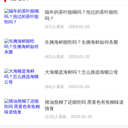
橄榄油中含有比任何植物油都要高的不饱和脂肪酸、丰
隔年的茶叶能喝吗？泡过的茶叶能吃
富的维生素A、D、E、F、K和胡萝卜素等脂溶性维生素
吗？
及抗氧化物等多种成分，并且不含胆固醇，因而人体消
(57)人喜欢
2023-01-20
化吸收率极高。它有减少胃酸、阻止发生胃炎及十二指
生腌海鲜能吃吗？生腌海鲜如何杀菌
肠溃疡等病的功能；并可刺激胆汁分泌，激化胰酶的活
力，使油脂降解，被肠黏膜吸收，以减少胆囊炎和胆结
(42)人喜欢
2023-01-20
石的发生。
大海螺是海鲜吗？怎么挑选海螺公母
③、保护皮肤：
(64)人喜欢
2023-01-20
橄榄油富含与皮肤亲和力极佳的角鲨烯和人体必需脂肪
猪油熬糊了还能吃吗 黑黄色有焦糊味道
酸，吸收迅速，有效保持皮肤弹性和润泽；橄榄油中所
慎食
含丰富的单不饱和脂肪酸和维生素E、K、A、D等及酚
(122)人喜欢
2023-01-20
类抗氧化物质，能消除面部皱纹，防止肌肤衰老，有护