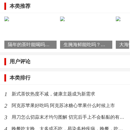
萝卜干的吃法
本类推荐
方法一：
1、将晒干密封起来的萝卜取出放入盆中然后加入热水泡
软
隔年的茶叶能喝吗？泡过的茶叶能吃吗？
生腌海鲜能吃吗？生腌海鲜如何杀菌
2、等到萝卜干已经吸收水分发胀变软之后，将萝卜条捞
用户评论
出装盘备用
本类排行
3、小葱切成葱花放入盘中然后再加入少许的辣椒面食盐
再加入熟芝麻
1
新式茶饮热度不减，健康主题成为新需求
2
阿克苏苹果好吃吗 阿克苏冰糖心苹果什么时候上市
4、起锅热油油熟后热油泼入盘中搅拌均匀加入少许的白
醋即可食用
3
用刀怎么切蒜末才均匀图解 切完后手上不会黏黏的有臭味
4
晚餐吃太晚、太多或不吃，易染多种疾病，晚餐，吃或者不吃？