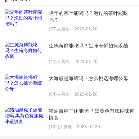
盐。用手搅拌均匀，或是用一个容器抖落均匀。用一个
隔年的茶叶能喝吗？泡过的茶叶能吃
袋子装好，把它放在重物下面压制两小时左右。
吗？
(57)人喜欢
2023-01-20
4、腌制出水的萝卜条挤干水分，平铺在竹网席上，放到
太阳底下晒干。选择一个向阳的地方的高处，一是太阳
生腌海鲜能吃吗？生腌海鲜如何杀菌
更猛晒的时间缩短，二是不容易有虫蚊爬。
(42)人喜欢
2023-01-20
5、取一个干净的容器，装上萝卜条、撒入辣椒粉、五香
大海螺是海鲜吗？怎么挑选海螺公母
粉等自己喜欢的调料拌匀。将准备装萝卜的容器先杀
菌，把拌好的萝卜条装进去密封保存。自己做的好处，
(64)人喜欢
2023-01-20
就是喜欢什么口味自己调，喜欢原味的，就不用加其它
猪油熬糊了还能吃吗 黑黄色有焦糊味道
调味料了。
慎食
(122)人喜欢
2023-01-20