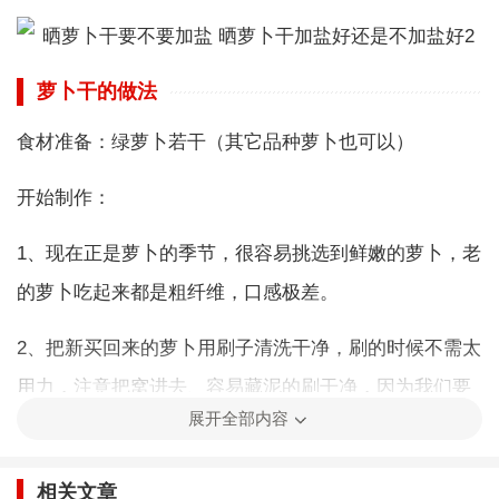
萝卜干的做法
食材准备：绿萝卜若干（其它品种萝卜也可以）
开始制作：
1、现在正是萝卜的季节，很容易挑选到鲜嫩的萝卜，老
的萝卜吃起来都是粗纤维，口感极差。
2、把新买回来的萝卜用刷子清洗干净，刷的时候不需太
用力，注意把窝进去、容易藏泥的刷干净，因为我们要
展开全部内容
连皮一起制作，这是保证萝卜干脆的小诀窍。
3、清洗干净的萝卜切成手指粗细的小长条，撒上食用
相关文章